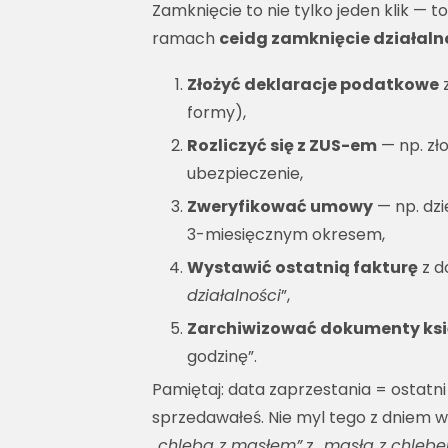
Zamknięcie to nie tylko jeden klik —
ramach
ceidg zamknięcie działaln
Złożyć deklaracje podatkowe
z
formy),
Rozliczyć się z ZUS-em
— np. zł
ubezpieczenie,
Zweryfikować umowy
— np. dz
3-miesięcznym okresem,
Wystawić ostatnią fakturę
z d
działalności
”,
Zarchiwizować dokumenty ks
godzinę”.
Pamiętaj: data zaprzestania = ostatn
sprzedawałeś. Nie myl tego z dniem wy
„chleba z masłem”
z
„masła z chleb