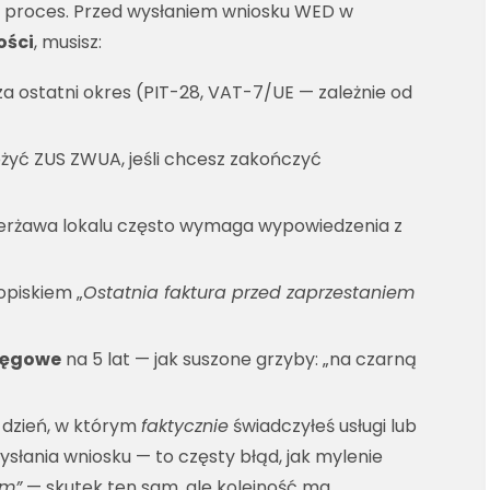
 to proces. Przed wysłaniem wniosku WED w
ości
, musisz:
a ostatni okres (PIT-28, VAT-7/UE — zależnie od
ożyć ZUS ZWUA, jeśli chcesz zakończyć
ierżawa lokalu często wymaga wypowiedzenia z
opiskiem „
Ostatnia faktura przed zaprzestaniem
ięgowe
na 5 lat — jak suszone grzyby: „na czarną
i dzień, w którym
faktycznie
świadczyłeś usługi lub
słania wniosku — to częsty błąd, jak mylenie
em”
— skutek ten sam, ale kolejność ma