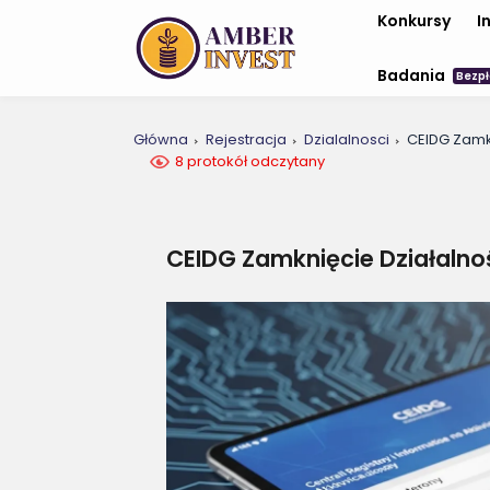
Konkursy
I
Badania
Bezpł
Główna
Rejestracja
Dzialalnosci
CEIDG Zamkn
8 protokół odczytany
CEIDG Zamknięcie Działalnoś