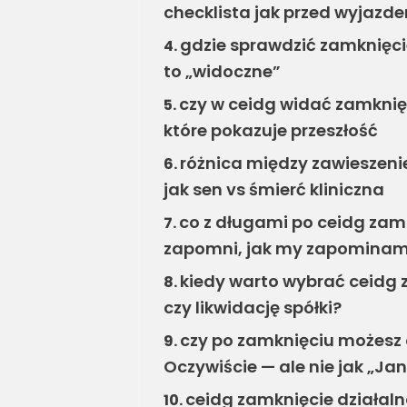
checklista jak przed wyjazd
gdzie sprawdzić zamknięcie
4.
to „widoczne”
czy w ceidg widać zamknięte
5.
które pokazuje przeszłość
różnica między zawieszeni
6.
jak sen vs śmierć kliniczna
co z długami po ceidg zamk
7.
zapomni, jak my zapominamy
kiedy warto wybrać ceidg z
8.
czy likwidację spółki?
czy po zamknięciu możesz 
9.
Oczywiście — ale nie jak „Jan
ceidg zamknięcie działalno
10.