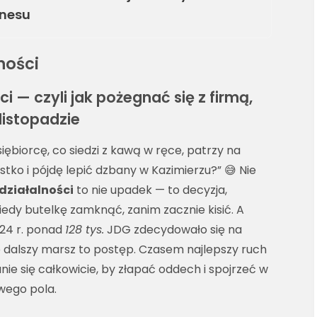
znesu
ności
i — czyli jak pożegnać się z firmą,
listopadzie
iębiorcę, co siedzi z kawą w ręce, patrzy na
tko i pójdę lepić dzbany w Kazimierzu?” 😅 Nie
działalności
to nie upadek — to decyzja,
kiedy butelkę zamknąć, zanim zacznie kisić. A
024 r. ponad
128 tys.
JDG zdecydowało się na
 dalszy marsz to postęp. Czasem najlepszy ruch
nie się całkowicie, by złapać oddech i spojrzeć w
wego pola.