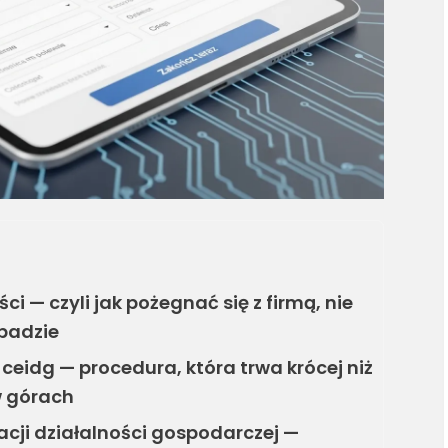
i — czyli jak pożegnać się z firmą, nie
opadzie
ceidg — procedura, która trwa krócej niż
w górach
dacji działalności gospodarczej —