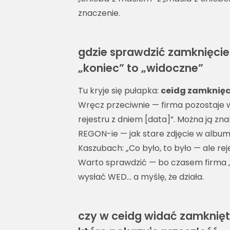
znaczenie.
gdzie sprawdzić zamknięcie 
„koniec” to „widoczne”
Tu kryje się pułapka:
ceidg zamknięci
Wręcz przeciwnie — firma pozostaje w
rejestru z dniem [data]”. Można ją zn
REGON-ie — jak stare zdjęcie w albumi
Kaszubach: „Co było, to było — ale re
Warto sprawdzić — bo czasem firma „
wysłać WED… a myślę, że działa.
czy w ceidg widać zamknięte 