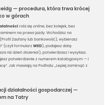
eidg — procedura, która trwa krócej
kko w górach
ałalności
robi się
online
, bez kolejek, bez
gzaminem na prawo jazdy. Wchodzisz na
P (Profil Zaufany lub bankowość), wybierasz
i” (czyli formularz
WED
), podajesz datę
a niż dzień złożenia!), potwierdzasz i wysyłasz.
jesz potwierdzenie z numerem katalogowym — i
acę”. Jak mawiają na Podhalu: „Lepiej zamknąć z
acji działalności gospodarczej —
dem na Tatry