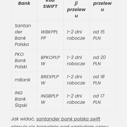
Kod
Bank
ji
przelew
SWIFT
przelew
u
u
Santan
der
WBKPPL
1-2 dni
od 15
Bank
PP
robocze
PLN
Polska
PKO
BPKOPLP
1-3 dni
od 20
Bank
W
robocze
PLN
Polski
BREXPLP
1-2 dni
od 18
mBank
W
robocze
PLN
ING
INGBPLP
1-2 dni
od 17
Bank
W
robocze
PLN
Śląski
Jak widać,
santander bank polska swift
plasuje się korzystnie pod względem czasu