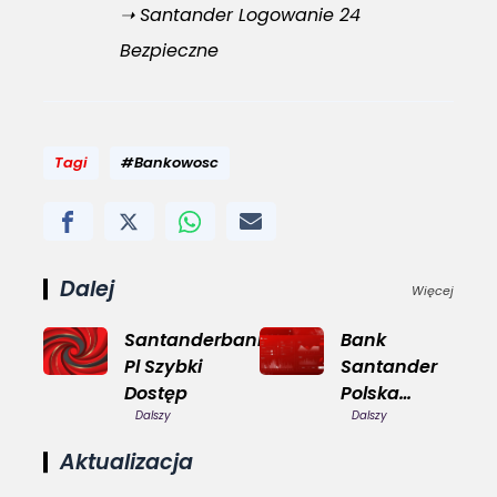
➝ Santander Logowanie 24
Bezpieczne
Tagi
#Bankowosc
Dalej
Więcej
Santanderbank
Bank
Pl Szybki
Santander
Dostęp
Polska
Dalszy
Lokalny
Dalszy
Partner
Aktualizacja