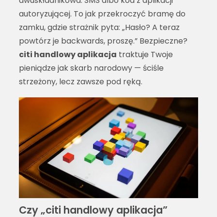
dwuskładnikowa: SMS albo kod z aplikacji
autoryzującej. To jak przekroczyć bramę do
zamku, gdzie strażnik pyta: „Hasło? A teraz
powtórz je backwards, proszę.” Bezpieczne?
citi handlowy aplikacja
traktuje Twoje
pieniądze jak skarb narodowy — ściśle
strzeżony, lecz zawsze pod ręką.
Czy „citi handlowy aplikacja”