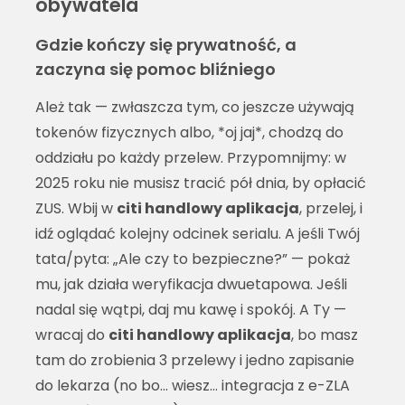
obywatela
Gdzie kończy się prywatność, a
zaczyna się pomoc bliźniego
Ależ tak — zwłaszcza tym, co jeszcze używają
tokenów fizycznych albo, *oj jaj*, chodzą do
oddziału po każdy przelew. Przypomnijmy: w
2025 roku nie musisz tracić pół dnia, by opłacić
ZUS. Wbij w
citi handlowy aplikacja
, przelej, i
idź oglądać kolejny odcinek serialu. A jeśli Twój
tata/pyta: „Ale czy to bezpieczne?” — pokaż
mu, jak działa weryfikacja dwuetapowa. Jeśli
nadal się wątpi, daj mu kawę i spokój. A Ty —
wracaj do
citi handlowy aplikacja
, bo masz
tam do zrobienia 3 przelewy i jedno zapisanie
do lekarza (no bo… wiesz… integracja z e-ZLA