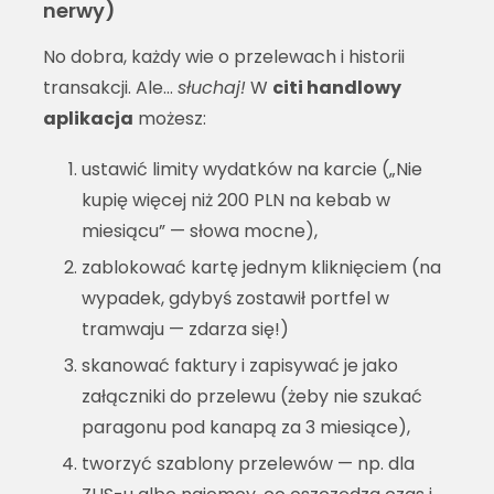
nerwy)
No dobra, każdy wie o przelewach i historii
transakcji. Ale…
słuchaj!
W
citi handlowy
aplikacja
możesz:
ustawić limity wydatków na karcie („Nie
kupię więcej niż 200 PLN na kebab w
miesiącu” — słowa mocne),
zablokować kartę jednym kliknięciem (na
wypadek, gdybyś zostawił portfel w
tramwaju — zdarza się!)
skanować faktury i zapisywać je jako
załączniki do przelewu (żeby nie szukać
paragonu pod kanapą za 3 miesiące),
tworzyć szablony przelewów — np. dla