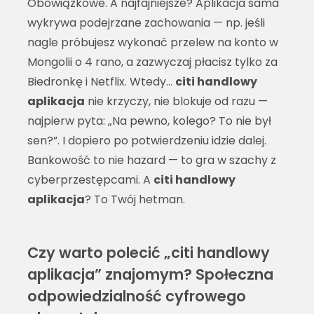
Obowiązkowe. A najfajniejsze? Aplikacja sama
wykrywa podejrzane zachowania — np. jeśli
nagle próbujesz wykonać przelew na konto w
Mongolii o 4 rano, a zazwyczaj płacisz tylko za
Biedronkę i Netflix. Wtedy…
citi handlowy
aplikacja
nie krzyczy, nie blokuje od razu —
najpierw pyta: „Na pewno, kolego? To nie był
sen?”. I dopiero po potwierdzeniu idzie dalej.
Bankowość to nie hazard — to gra w szachy z
cyberprzestępcami. A
citi handlowy
aplikacja
? To Twój hetman.
Czy warto polecić „citi handlowy
aplikacja” znajomym? Społeczna
odpowiedzialność cyfrowego