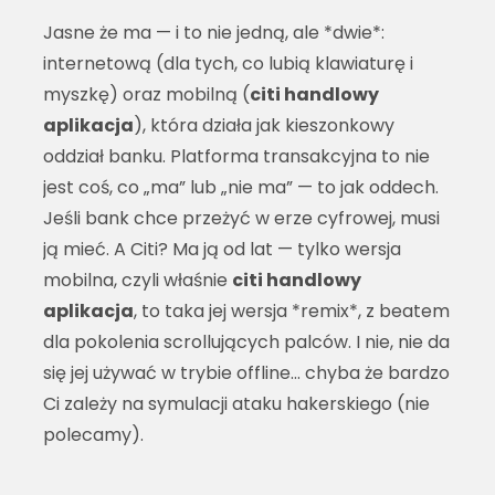
Jasne że ma — i to nie jedną, ale *dwie*:
internetową (dla tych, co lubią klawiaturę i
myszkę) oraz mobilną (
citi handlowy
aplikacja
), która działa jak kieszonkowy
oddział banku. Platforma transakcyjna to nie
jest coś, co „ma” lub „nie ma” — to jak oddech.
Jeśli bank chce przeżyć w erze cyfrowej, musi
ją mieć. A Citi? Ma ją od lat — tylko wersja
mobilna, czyli właśnie
citi handlowy
aplikacja
, to taka jej wersja *remix*, z beatem
dla pokolenia scrollujących palców. I nie, nie da
się jej używać w trybie offline… chyba że bardzo
Ci zależy na symulacji ataku hakerskiego (nie
polecamy).