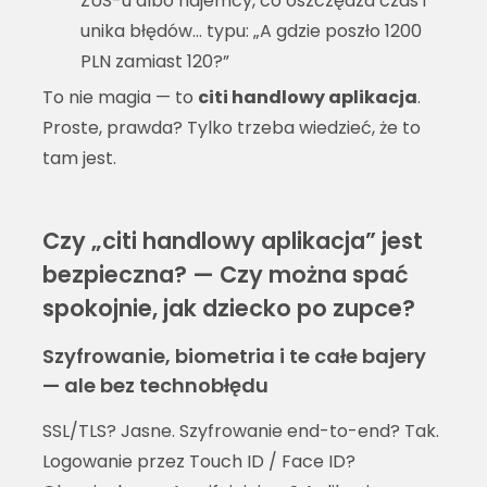
ZUS-u albo najemcy, co oszczędza czas i
unika błędów… typu: „A gdzie poszło 1200
PLN zamiast 120?”
To nie magia — to
citi handlowy aplikacja
.
Proste, prawda? Tylko trzeba wiedzieć, że to
tam jest.
Czy „citi handlowy aplikacja” jest
bezpieczna? — Czy można spać
spokojnie, jak dziecko po zupce?
Szyfrowanie, biometria i te całe bajery
— ale bez technobłędu
SSL/TLS? Jasne. Szyfrowanie end-to-end? Tak.
Logowanie przez Touch ID / Face ID?