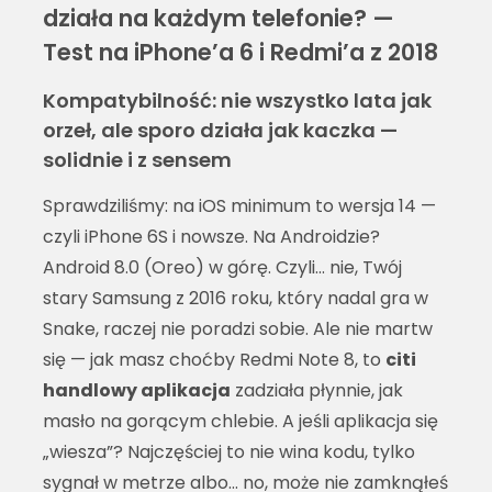
działa na każdym telefonie? —
Test na iPhone’a 6 i Redmi’a z 2018
Kompatybilność: nie wszystko lata jak
orzeł, ale sporo działa jak kaczka —
solidnie i z sensem
Sprawdziliśmy: na iOS minimum to wersja 14 —
czyli iPhone 6S i nowsze. Na Androidzie?
Android 8.0 (Oreo) w górę. Czyli… nie, Twój
stary Samsung z 2016 roku, który nadal gra w
Snake, raczej nie poradzi sobie. Ale nie martw
się — jak masz choćby Redmi Note 8, to
citi
handlowy aplikacja
zadziała płynnie, jak
masło na gorącym chlebie. A jeśli aplikacja się
„wiesza”? Najczęściej to nie wina kodu, tylko
sygnał w metrze albo… no, może nie zamknąłeś