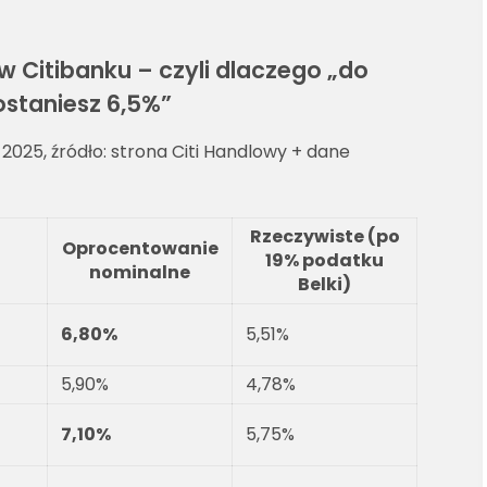
w Citibanku – czyli dlaczego „do
ostaniesz 6,5%”
 2025, źródło: strona Citi Handlowy + dane
Rzeczywiste (po
Oprocentowanie
19% podatku
nominalne
Belki)
6,80%
5,51%
5,90%
4,78%
7,10%
5,75%