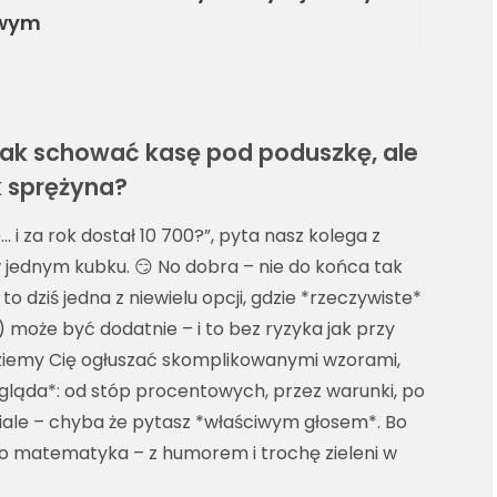
owym
i jak schować kasę pod poduszkę, ale
k sprężyna?
… i za rok dostał 10 700?”, pyta nasz kolega z
 jednym kubku. 😏 No dobra – nie do końca tak
to dziś jedna z niewielu opcji, gdzie *rzeczywiste*
) może być dodatnie – i to bez ryzyka jak przy
dziemy Cię ogłuszać skomplikowanymi wzorami,
gląda*: od stóp procentowych, przez warunki, po
ziale – chyba że pytasz *właściwym głosem*. Bo
To matematyka – z humorem i trochę zieleni w