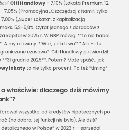
7%: ✅
Citi Handlowy
– 7,10% (Lokata Premium, 12
– 7,05% (Promocyjna „Oszczędzaj z Nami”, tylko
 7,00% („Super Lokata”, z kapitalizacją
maks. 5,2–5,8%. Cytat jednego z doradców z
 za kapitał w 2025 r. W NBP mówią: *‘To nie bąbel
’*. A my mówimy: *‘Weź, póki trwa’*.” Ale – i tu
ograniczone czasowo*. Citi Handlowy potwierdził:
 **31 grudnia 2025**. Potem? Może spaść… jak
owy lokaty
to nie tylko procent. To też *timing*.
 – a właściwie: dlaczego dziś mówimy
bank”?
buforował wszystko: od kredytów hipotecznych po
ć (no dobra, tej funkcji nie było). Ale dziś?
ku detalicznego w Polsce* w 2023 r. – sprzedał