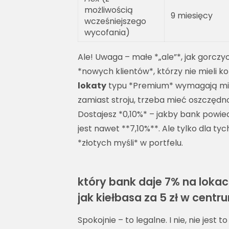
możliwością
9 miesięcy
wcześniejszego
wycofania)
Ale! Uwaga – małe *„ale”*, jak gorczy
*nowych klientów*, którzy nie mieli ko
lokaty
typu *Premium* wymagają mini
zamiast stroju, trzeba mieć oszczędno
Dostajesz *0,10%* – jakby bank powied
jest nawet **7,10%**. Ale tylko dla ty
*złotych myśli* w portfelu.
który bank daje 7% na lokaci
jak kiełbasa za 5 zł w cen
Spokojnie – to legalne. I nie, nie jest