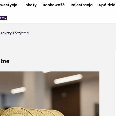
nwestycje
Lokaty
Bankowość
Rejestracja
Spółdzie
atny
 Lokaty Korzystne
stne