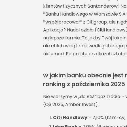
klientów fizycznych Santanderowi. N
*Banku Handlowego w Warszawie S.A.* –
*współpracował* z Citigroup, ale nigdy
Aplikacja? Nadal działa (CitiHandlowy
najlepsze formie. To jakby Twój lokal
ale chleb wciąż robi według starego pr
nie umarł. Po prostu przekazał sztafet
w jakim banku obecnie jest
ranking z października 2025
Nie wierzymy w „do 8%!” bez źródła –
(Q3 2025, Amber Invest):
Citi Handlowy
– 7,10% (12 m-cy,
Idea Bank
– 7,05% (6 m-cy, nowi