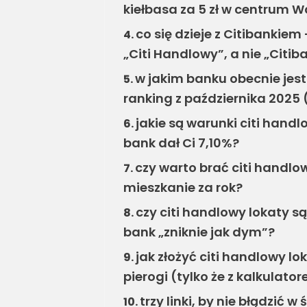
kiełbasa za 5 zł w centrum 
co się dzieje z Citibankie
4.
„Citi Handlowy”, a nie „Citib
w jakim banku obecnie jes
5.
ranking z października 2025
jakie są warunki citi handl
6.
bank dał Ci 7,10%?
czy warto brać citi handlow
7.
mieszkanie za rok?
czy citi handlowy lokaty są
8.
bank „zniknie jak dym”?
jak złożyć citi handlowy lok
9.
pierogi (tylko że z kalkulato
trzy linki, by nie błądzić w
10.