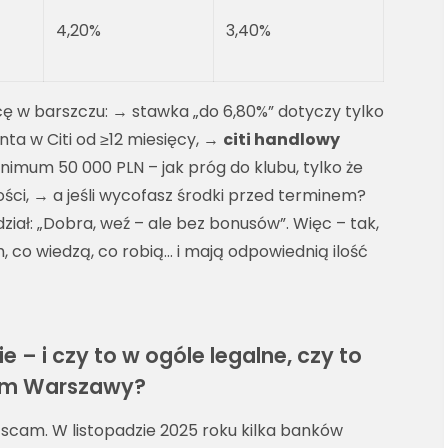
4,20%
3,40%
cę w barszczu: → stawka „do 6,80%” dotyczy tylko
nta w Citi od ≥12 miesięcy, →
citi handlowy
mum 50 000 PLN – jak próg do klubu, tylko że
ści, → a jeśli wycofasz środki przed terminem?
ział: „Dobra, weź – ale bez bonusów”. Więc – tak,
ch, co wiedzą, co robią… i mają odpowiednią ilość
e – i czy to w ogóle legalne, czy to
trum Warszawy?
 to scam. W listopadzie 2025 roku kilka banków