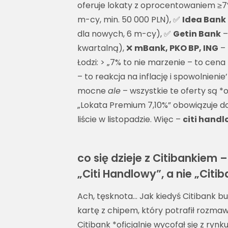
oferuje lokaty z oprocentowaniem ≥
m-cy, min. 50 000 PLN), ✅
Idea Bank
dla nowych, 6 m-cy), ✅
Getin Bank
–
kwartalną), ❌
mBank, PKO BP, ING
– 
Łodzi: > „7% to nie marzenie – to cena
– to reakcja na inflację i spowolnienie
mocne
ale
– wszystkie te oferty są *
„Lokata Premium 7,10%” obowiązuje do
liście w listopadzie. Więc –
citi handl
co się dzieje z Citibankiem
„Citi Handlowy”, a nie „Citi
Ach, tęsknota… Jak kiedyś Citibank 
kartę z chipem, który potrafił rozmawia
Citibank *oficjalnie wycofał się z ryn