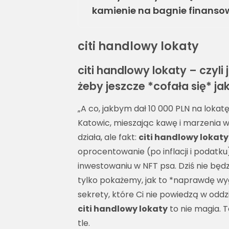
kamienie na bagnie finans
citi handlowy lokaty
citi handlowy lokaty – czyl
żeby jeszcze *cofała się* ja
„A co, jakbym dał 10 000 PLN na lokatę
Katowic, mieszając kawę i marzenia w
działa, ale fakt:
citi handlowy lokaty
oprocentowanie (po inflacji i podatku
inwestowaniu w NFT psa. Dziś nie bę
tylko pokażemy, jak to *naprawdę wy
sekrety, które Ci nie powiedzą w odd
citi handlowy lokaty
to nie magia. 
tle.