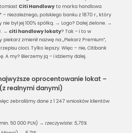
atomiast
Citi Handlowy
to marka handlowa
 niezależnego, polskiego banku z 1870 r., który
 nie był jej 100% spółką. → Logo? Dalej zielone. →
). →
citi handlowy lokaty
? Tak – i to w
ny piekarz zmienił nazwę na „Piekarz Premium”,
zepisu cioci. Tylko lepszy. Więc – nie, Citibank
ę. A my? Bierzemy ją – i idziemy dalej.
 najwyższe oprocentowanie lokat –
 (z realnymi danymi)
 więc zebraliśmy dane z 1 247 wniosków klientów
 min. 50 000 PLN) →
rzeczywiste: 5,75%
 klienci) →
5,71%