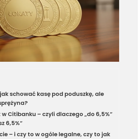
i jak schować kasę pod poduszkę, ale
 sprężyna?
 w Citibanku – czyli dlaczego „do 6,5%”
sz 6,5%”
e – i czy to w ogóle legalne, czy to jak