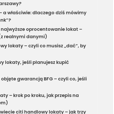
Warszawy?
m – a właściwie: dlaczego dziś mówimy
ank”?
t najwyższe oprocentowanie lokat –
 (z realnymi danymi)
owy lokaty – czyli co musisz „dać”, by
y lokaty, jeśli planujesz kupić
 objęte gwarancją BFG – czyli co, jeśli
aty – krok po kroku, jak przepis na
rem)
 świecie citi handlowy lokaty – jak trzy