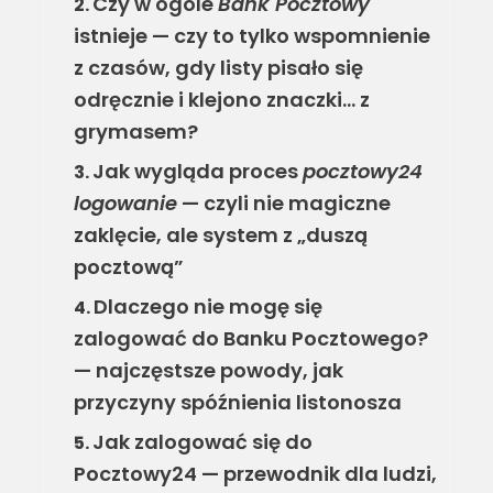
Czy w ogóle
Bank Pocztowy
2.
istnieje — czy to tylko wspomnienie
z czasów, gdy listy pisało się
odręcznie i klejono znaczki… z
grymasem?
Jak wygląda proces
pocztowy24
3.
logowanie
— czyli nie magiczne
zaklęcie, ale system z „duszą
pocztową”
Dlaczego nie mogę się
4.
zalogować do Banku Pocztowego?
— najczęstsze powody, jak
przyczyny spóźnienia listonosza
Jak zalogować się do
5.
Pocztowy24 — przewodnik dla ludzi,