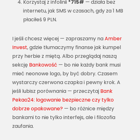
Korzystaj z infolinii
*715#
— działa bez
internetu, jak SMS w czasach, gdy za 1 MB
płaciłeś 9 PLN.
I jeśli chcesz więcej — zapraszamy na
Amber
Invest
, gdzie tłumaczymy finanse jak kumpel
przy herbie z miętą. Albo przeglądaj naszą
sekcję
Bankowość
— bo nie każdy bank musi
mieć neonowe logo, by być dobry. Czasem
wystarczy czerwona czapka i pewny krok. A
jeśli lubisz porównania — przeczytaj
Bank
Pekao24: logowanie bezpieczne czy tylko
dobrze opakowane?
— bo różnice między
bankami to nie tylko interfejs, ale i filozofia
zaufania.