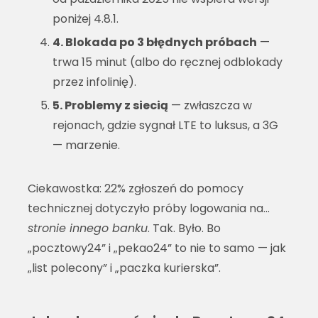
poniżej 4.8.1.
4. Blokada po 3 błędnych próbach
—
trwa 15 minut (albo do ręcznej odblokady
przez infolinię).
5. Problemy z siecią
— zwłaszcza w
rejonach, gdzie sygnał LTE to luksus, a 3G
— marzenie.
Ciekawostka: 22% zgłoszeń do pomocy
technicznej dotyczyło próby logowania na…
stronie innego banku
. Tak. Było. Bo
„pocztowy24” i „pekao24” to nie to samo — jak
„list polecony” i „paczka kurierska”.