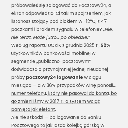
próbowałeś się zalogować do Pocztowy24, a
ekran odpowiedział Ci takim spojrzeniem, jak
listonosz stojący pod blokiem w -12°C, z 47
paczkami i brakiem sygnału w telefonie?
„Nie,
nie teraz. Może jutro… po obiedzie.”
Według raportu UOKiK z grudnia 2025 r.,
52%
użytkowników bankowości mobilnej w
segmentie „publiczno-pocztowym”
doświadczało przynajmniej jednej nieudanej
próby
pocztowy24 logowanie
w ciągu
miesiąca — a w 38% przypadków winę ponosił…
numer telefonu, który nie pasował do konta, bo
go zmieniliśmy w 2017 r., a system wciąż
pamięta jak elefant
.
Ale nie szkodzi — bo logowanie do Banku
Pocztowego to jak jazda kolejką górską w