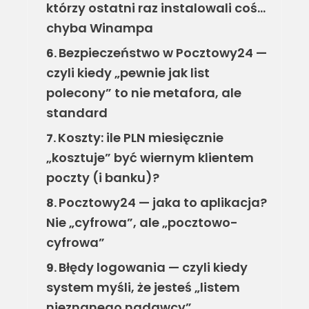
którzy ostatni raz instalowali coś…
chyba Winampa
Bezpieczeństwo w Pocztowy24 —
6.
czyli kiedy „pewnie jak list
polecony” to nie metafora, ale
standard
Koszty: ile PLN miesięcznie
7.
„kosztuje” być wiernym klientem
poczty (i banku)?
Pocztowy24 — jaka to aplikacja?
8.
Nie „cyfrowa”, ale „pocztowo-
cyfrowa”
Błędy logowania — czyli kiedy
9.
system myśli, że jesteś „listem
nieznanego nadawcy”