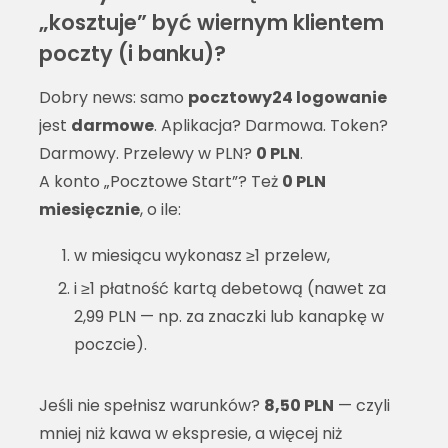
„kosztuje” być wiernym klientem
poczty (i banku)?
Dobry news: samo
pocztowy24 logowanie
jest
darmowe
. Aplikacja? Darmowa. Token?
Darmowy. Przelewy w PLN?
0 PLN
.
A konto „Pocztowe Start”? Też
0 PLN
miesięcznie
, o ile:
w miesiącu wykonasz ≥1 przelew,
i ≥1 płatność kartą debetową (nawet za
2,99 PLN — np. za znaczki lub kanapkę w
poczcie).
Jeśli nie spełnisz warunków?
8,50 PLN
— czyli
mniej niż kawa w ekspresie, a więcej niż