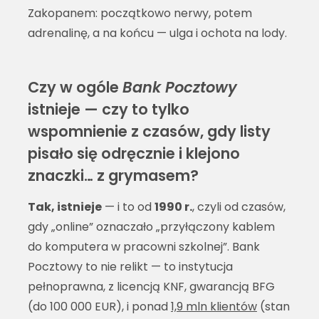
Zakopanem: początkowo nerwy, potem
adrenalinę, a na końcu — ulga i ochota na lody.
Czy w ogóle
Bank Pocztowy
istnieje — czy to tylko
wspomnienie z czasów, gdy listy
pisało się odręcznie i klejono
znaczki… z grymasem?
Tak, istnieje
— i to od
1990 r.
, czyli od czasów,
gdy „online” oznaczało „przyłączony kablem
do komputera w pracowni szkolnej”. Bank
Pocztowy to nie relikt — to instytucja
pełnoprawna, z licencją KNF, gwarancją BFG
(do 100 000 EUR), i ponad
1,9 mln klientów
(stan