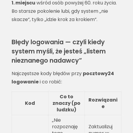
1. miejscu
wśród osób powyżej 60. roku życia.
Bo starsze pokolenie lubi, gdy system „nie
skacze”, tylko „idzie krok za krokiem”.
Błędy logowania — czyli kiedy
system myśli, że jesteś „listem
nieznanego nadawcy”
Najczęstsze kody błędów przy
pocztowy24
logowanie
i co robić:
Co to
Rozwiązani
Kod
znaczy (po
e
ludzku)
„Nie
rozpoznaję
Zaktualizuj