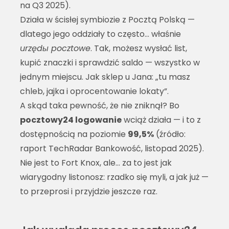
na Q3 2025).
Działa w ścisłej symbiozie z Pocztą Polską —
dlatego jego oddziały to często… właśnie
urzędы pocztowe
. Tak, możesz wysłać list,
kupić znaczki i sprawdzić saldo — wszystko w
jednym miejscu. Jak sklep u Jana: „tu masz
chleb, jajka i oprocentowanie lokaty”.
A skąd taka pewność, że nie zniknął? Bo
pocztowy24 logowanie
wciąż działa — i to z
dostępnością na poziomie
99,5%
(źródło:
raport TechRadar Bankowość, listopad 2025).
Nie jest to Fort Knox, ale… za to jest jak
wiarygodny listonosz: rzadko się myli, a jak już —
to przeprosi i przyjdzie jeszcze raz.