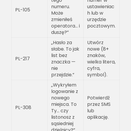
tego
numer w
numeru.
ustawieniac
PL-105
Może
h lub w
zmieniłeś
urzędzie
operatora… i
pocztowym.
duszę?”
„Hasło za
Utwórz
słabe. To jak
nowe (8+
list bez
znaków,
PL-217
znaczka —
wielka litera,
nie
cyfra,
przejdzie.”
symbol).
„Wykryłem
logowanie z
nowego
Potwierdź
miejsca. To
przez SMS
PL-308
Ty… czy
lub
listonosz z
aplikację.
sąsiedniej
dzielnicy?”