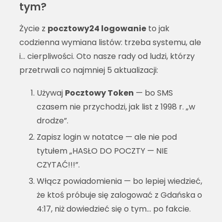
tym?
Życie z
pocztowy24 logowanie
to jak
codzienna wymiana listów: trzeba systemu, ale
i… cierpliwości. Oto nasze rady od ludzi, którzy
przetrwali co najmniej 5 aktualizacji:
Używaj
Pocztowy Token
— bo SMS
czasem nie przychodzi, jak list z 1998 r. „w
drodze”.
Zapisz login w notatce — ale nie pod
tytułem „HASŁO DO POCZTY — NIE
CZYTAĆ!!!”.
Włącz powiadomienia — bo lepiej wiedzieć,
że ktoś próbuje się zalogować z Gdańska o
4:17, niż dowiedzieć się o tym… po fakcie.