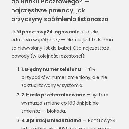
do Banku Pocztowego? —
najczęstsze powody, jak
przyczyny spóźnienia listonosza
Jeśli
pocztowy24 logowanie
uparcie
odmawia współpracy — nie, nie jest to karma
za niewysłany list do babci. Oto najczęstsze
powody (w kolejności częstości):
1. Błędny numer telefonu
— 41%
przypadków: numer zmieniony, ale nie
zaktualizowany w systemie.
2. Hasło przeterminowane
— system
wymusza zmianę co 180 dni; jak nie
zmienisz — blokada.
3. Aplikacja nieaktualna
— Pocztowy24
od października 2025 nie wspiera wersji