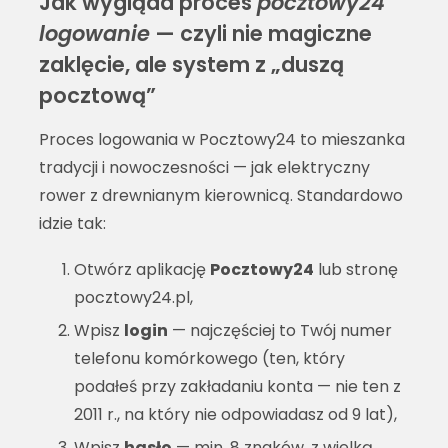
Jak wygląda proces
pocztowy24
logowanie
— czyli nie magiczne
zaklęcie, ale system z „duszą
pocztową”
Proces logowania w Pocztowy24 to mieszanka
tradycji i nowoczesności — jak elektryczny
rower z drewnianym kierownicą. Standardowo
idzie tak:
Otwórz aplikację
Pocztowy24
lub stronę
pocztowy24.pl,
Wpisz
login
— najczęściej to Twój numer
telefonu komórkowego (ten, który
podałeś przy zakładaniu konta — nie ten z
2011 r., na który nie odpowiadasz od 9 lat),
Wpisz
hasło
— min. 8 znaków, z wielką