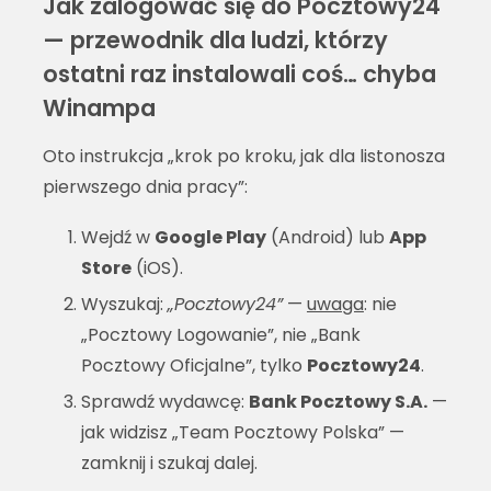
Jak zalogować się do Pocztowy24
— przewodnik dla ludzi, którzy
ostatni raz instalowali coś… chyba
Winampa
Oto instrukcja „krok po kroku, jak dla listonosza
pierwszego dnia pracy”:
Wejdź w
Google Play
(Android) lub
App
Store
(iOS).
Wyszukaj:
„Pocztowy24”
—
uwaga
: nie
„Pocztowy Logowanie”, nie „Bank
Pocztowy Oficjalne”, tylko
Pocztowy24
.
Sprawdź wydawcę:
Bank Pocztowy S.A.
—
jak widzisz „Team Pocztowy Polska” —
zamknij i szukaj dalej.