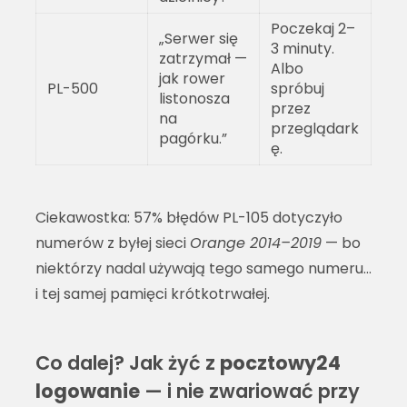
Poczekaj 2–
„Serwer się
3 minuty.
zatrzymał —
Albo
jak rower
PL-500
spróbuj
listonosza
przez
na
przeglądark
pagórku.”
ę.
Ciekawostka: 57% błędów PL-105 dotyczyło
numerów z byłej sieci
Orange 2014–2019
— bo
niektórzy nadal używają tego samego numeru…
i tej samej pamięci krótkotrwałej.
Co dalej? Jak żyć z
pocztowy24
logowanie
— i nie zwariować przy